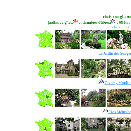
choisir un gîte o
jardins de gîtes
et chambres d'hôtes
: 68 Haut
clic sur les
Le Jardin des Songe
G
i
verny Moulin
Clos Mélusin