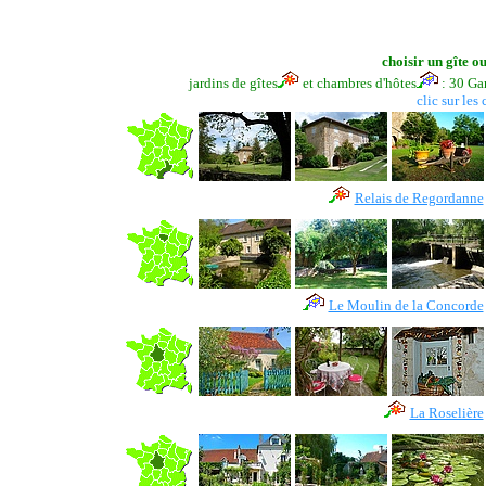
choisir un gîte o
jardins de gîtes
et chambres d'hôtes
: 30 Gar
clic sur les
Relais de Regordanne
Le Moulin de la Concorde
La Roselière